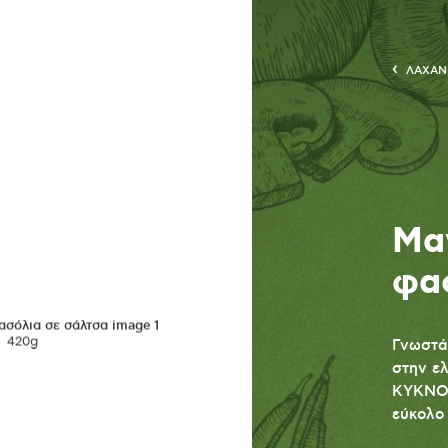
ΛΑΧΑΝΙ
Μα
φα
420g
Γνωστά
στην ελ
KYKNOS
εύκολο