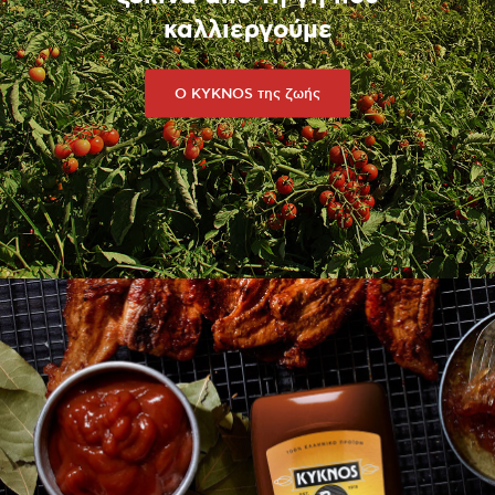
καλλιεργούμε
Ο KYKNOS της ζωής