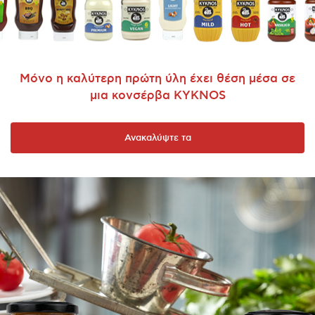
Μόνο η καλύτερη πρώτη ύλη έχει θέση μέσα σε
μια κονσέρβα KYKNOS
Ανακαλύψτε τα