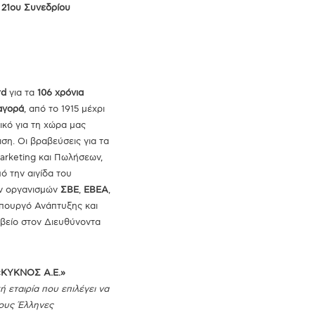
 21ου Συνεδρίου
rd
για τα
106 χρόνια
αγορά
, από το 1915 μέχρι
ικό για τη χώρα μας
ση. Οι βραβεύσεις για τα
arketing και Πωλήσεων,
ό την αιγίδα του
ων οργανισμών
ΣΒΕ
,
ΕΒΕΑ
,
Υπουργό Ανάπτυξης και
αβείο στον Διευθύνοντα
«ΚΥΚΝΟΣ Α.Ε.»
ή εταιρία που επιλέγει να
τους Έλληνες