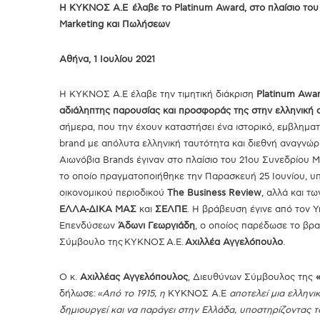
H ΚΥΚΝΟΣ Α.Ε έλαβε το Platinum Award, στο πλαίσιο του
Marketing και Πωλήσεων
Αθήνα, 1 Ιουλίου 2021
H ΚΥΚΝΟΣ Α.Ε έλαβε την τιμητική διάκριση
Platinum
Awa
αδιάληπτης παρουσίας και προσφοράς της στην ελληνική 
σήμερα, που την έχουν καταστήσει ένα ιστορικό, εμβληματ
brand με απόλυτα ελληνική ταυτότητα και διεθνή αναγνώρι
Αιωνόβια Brands έγιναν στο πλαίσιο του 21ου Συνεδρίου M
το οποίο πραγματοποιήθηκε την Παρασκευή 25 Ιουνίου, υπ
οικονομικού περιοδικού
The Business Review
, αλλά και τ
ΕΛΛΑ-ΔΙΚΑ ΜΑΣ
και
ΣΕΛΠΕ
. Η βράβευση έγινε από τον 
Επενδύσεων
Άδωνι Γεωργιάδη
, ο οποίος παρέδωσε το βρ
Σύμβουλο της ΚΥΚΝΟΣ Α.Ε.
Αχιλλέα Αγγελόπουλο
.
Ο κ.
Αχιλλέας Αγγελόπουλος
, Διευθύνων Σύμβουλος της
δήλωσε:
«Από το 1915, η
ΚΥΚΝΟΣ Α.Ε
αποτελεί μια ελληνικ
δημιουργεί και να παράγει στην Ελλάδα, υποστηρίζοντας 