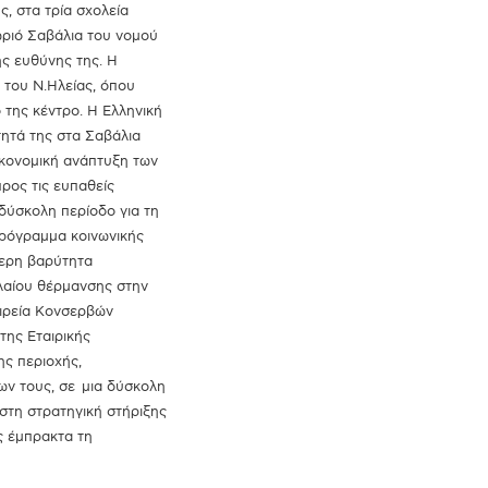
, στα τρία σχολεία
ωριό Σαβάλια του νομού
ής ευθύνης της. Η
α του Ν.Ηλείας, όπου
 της κέντρο. Η Ελληνική
ητά της στα Σαβάλια
ικονομική ανάπτυξη των
προς τις ευπαθείς
 δύσκολη περίοδο για τη
πρόγραμμα κοινωνικής
τερη βαρύτητα
λαίου θέρμανσης στην
αιρεία Κονσερβών
της Εταιρικής
ης περιοχής,
ων τους, σε μια δύσκολη
 στη στρατηγική στήριξης
ς έμπρακτα τη