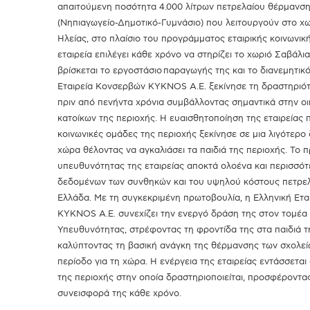
απαιτούμενη ποσότητα 4.000 λίτρων πετρελαίου θέρμανσης
(Νηπιαγωγείο-Δημοτικό-Γυμνάσιο) που λειτουργούν στο χ
Ηλείας, στο πλαίσιο του προγράμματος εταιρικής κοινωνικ
εταιρεία επιλέγει κάθε χρόνο να στηρίζει το χωριό Σαβάλι
βρίσκεται το εργοστάσιο παραγωγής της και το διανεμητικό
Εταιρεία Κονσερβών ΚΥΚΝΟS Α.Ε. ξεκίνησε τη δραστηριότ
πριν από πενήντα χρόνια συμβάλλοντας σημαντικά στην ο
κατοίκων της περιοχής. Η ευαισθητοποίηση της εταιρείας 
κοινωνικές ομάδες της περιοχής ξεκίνησε σε μια λιγότερο
χώρα θέλοντας να αγκαλιάσει τα παιδιά της περιοχής. Το 
υπευθυνότητας της εταιρείας αποκτά ολοένα και περισσό
δεδομένων των συνθηκών και του υψηλού κόστους πετρε
Ελλάδα. Με τη συγκεκριμένη πρωτοβουλία, η Ελληνική Ετ
ΚΥΚΝΟS Α.Ε. συνεχίζει την ενεργό δράση της στον τομέα 
Υπευθυνότητας, στρέφοντας τη φροντίδα της στα παιδιά τ
καλύπτοντας τη βασική ανάγκη της θέρμανσης των σχολεί
περίοδο για τη χώρα. Η ενέργεια της εταιρείας εντάσσεται
της περιοχής στην οποία δραστηριοποιείται, προσφέροντα
συνεισφορά της κάθε χρόνο.