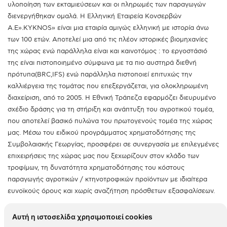
υλοποίηση των εκταμιεύσεων και οι πληρωμές των παραγωγών
διενεργήθηκαν ομαλά. Η Ελληνική Εταιρεία Κονσερβών
Α.Ε».KYKNOS» είναι μια εταιρία αμιγώς ελληνική με ιστορία άνω
των 100 ετών. Αποτελεί μια από τις πλέον ιστορικές βιομηχανίες
της χώρας ενώ παράλληλα είναι και καινοτόμος : το εργοστάσιό
της είναι πιστοποιημένο σύμφωνα με τα πιο αυστηρά διεθνή
πρότυπα(ΒRC,IFS) ενώ παράλληλα πιστοποιεί επιτυχώς την
καλλιέργεια της τομάτας που επεξεργάζεται, για ολοκληρωμένη
διαχείριση, από το 2005. Η Εθνική Τράπεζα εφαρμόζει διευρυμένο
σχέδιο δράσης για τη στήριξη και ανάπτυξη του αγροτικού τομέα,
που αποτελεί βασικό πυλώνα του πρωτογενούς τομέα της χώρας
μας. Μέσω του ειδικού προγράμματος χρηματοδότησης της
Συμβολαιακής Γεωργίας, προσφέρει σε συνεργασία με επιλεγμένες
επιχειρήσεις της χώρας μας που ξεχωρίζουν στον κλάδο των
τροφίμων, τη δυνατότητα χρηματοδότησης του κόστους
παραγωγής αγροτικών / κτηνοτροφικών προϊόντων με ιδιαίτερα
ευνοϊκούς όρους και χωρίς αναζήτηση πρόσθετων εξασφαλίσεων.
Αυτή η ιστοσελίδα χρησιμοποιεί cookies