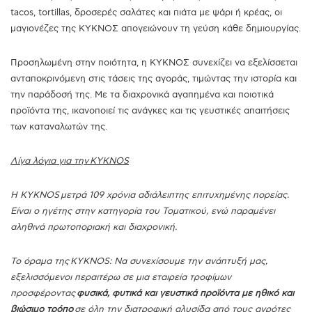
tacos, tortillas, δροσερές σαλάτες και πιάτα με ψάρι ή κρέας, οι
μαγιονέζες της ΚΥΚΝΟΣ απογειώνουν τη γεύση κάθε δημιουργίας.
Προσηλωμένη στην ποιότητα, η ΚΥΚΝΟΣ συνεχίζει να εξελίσσεται
ανταποκρινόμενη στις τάσεις της αγοράς, τιμώντας την ιστορία και
την παράδοσή της. Με τα διαχρονικά αγαπημένα και ποιοτικά
προϊόντα της, ικανοποιεί τις ανάγκες και τις γευστικές απαιτήσεις
των καταναλωτών της.
Λίγα λόγια για την KYKNOS
Η ΚΥΚΝΟS μετρά 109 χρόνια αδιάλειπτης επιτυχημένης πορείας.
Είναι ο ηγέτης στην κατηγορία του Τοματικού, ενώ παραμένει
αληθινά πρωτοποριακή και διαχρονική.
Το όραμα της KYKNOS: Να συνεχίσουμε την ανάπτυξή μας,
εξελισσόμενοι περαιτέρω σε μια εταιρεία τροφίμων
προσφέροντας
φυσικά, φυτικά και γευστικά προϊόντα με ηθικό και
βιώσιμο τρόπο
σε όλη την διατροφική αλυσίδα από τους αγρότες