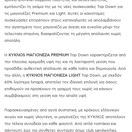
χρόνια αποτελεί σύμβολο ποιότητας και αυθεντικότητας,
εμπλουτίζει τη γκάμα της με τις νέες συσκευασίες Top Down για
τις μαγιονέζες Premium και Light. Αυτές οι καινοτόμες
συσκευασίες επιτρέπουν στους καταναλωτές να απολαμβάνουν
την αγαπημένη τους μαγιονέζα με άνεση και ευκολία μέχρι την
τελευταία σταγόνα, διασφαλίζοντας τη μέγιστη απόλαυση χωρίς
σπατάλη.
Η
KYKNOS ΜΑΓΙΟΝΕΖΑ PREMIUM
Top Down χαρακτηρίζεται από
την πλούσια, κρεμώδη υφή της και τη λαχταριστή γεύση που
προσδίδει αυθεντική απόλαυση σε κάθε πιάτο και δημιουργία. Από
την άλλη, η
KYKNOS ΜΑΓΙΟΝΕΖΑ LIGHT
Top Down, με σχεδόν
60% λιγότερα λιπαρά, αποτελεί την ιδανική επιλογή για όσους
επιθυμούν να προσέχουν τη γραμμή τους χωρίς να κάνουν
συμβιβασμούς στη γεύση και την απαλή υφή.
Παρασκευασμένες από αγνά συστατικά, με κρόκους ελληνικών
αυγών και χωρίς γλουτένη, οι μαγιονέζες της ΚΥΚΝΟΣ αποτελούν
την τέλεια συνοδεία για κάθε φαγητό. Από απλά τοστάκια και
σάντουιτς έως πιο σύνθετες συνταγές όπως club sandwiches,