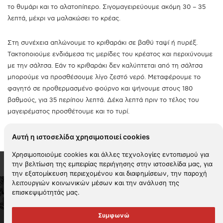
το θυμάρι και το αλατοπίπερο. Σιγομαγειρεύουμε ακόμη 30 – 35
λεπτά, μέχρι να μαλακώσει το κρέας.
Στη συνέχεια απλώνουμε το κριθαράκι σε βαθύ ταψί ή πυρέξ.
Τακτοποιούμε ενδιάμεσα τις μερίδες του κρέατος και περιχύνουμε
με την σάλτσα. Εάν το κριθαράκι δεν καλύπτεται από τη σάλτσα
μπορούμε να προσθέσουμε λίγο ζεστό νερό. Μεταφέρουμε το
φαγητό σε προθερμασμένο φούρνο και ψήνουμε στους 180
βαθμούς, για 35 περίπου λεπτά. Δέκα λεπτά πριν το τέλος του
μαγειρέματος προσθέτουμε και το τυρί.
Αυτή η ιστοσελίδα χρησιμοποιεί cookies
Χρησιμοποιούμε cookies και άλλες τεχνολογίες εντοπισμού για
την βελτίωση της εμπειρίας περιήγησης στην ιστοσελίδα μας, για
την εξατομίκευση περιεχομένου και διαφημίσεων, την παροχή
λειτουργιών κοινωνικών μέσων και την ανάλυση της
επισκεψιμότητάς μας.
2026 KYKNOS. All rights reserved -
Όροι χρήσης
-
Πολιτική
απορρήτου
-
Πολιτική cookies
-
Περιβαλλοντική πολιτική
Συμφωνώ
Πολιτική αναφορών
-
Πολιτική εταιρικής ηθικής
-
Πολιτική βίας και