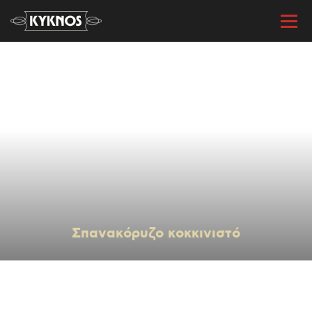
« Όλες οι συνταγές
Σπανακόρυζο κοκκινιστό