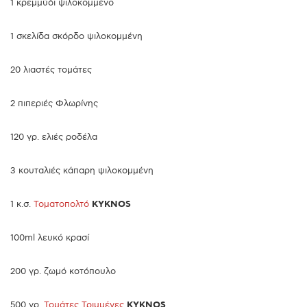
1 κρεμμύδι ψιλοκομμένο
1 σκελίδα σκόρδο ψιλοκομμένη
20 λιαστές τομάτες
2 πιπεριές Φλωρίνης
120 γρ. ελιές ροδέλα
3 κουταλιές κάπαρη ψιλοκομμένη
1 κ.σ.
Τοματοπολτό
KYKNOS
100ml λευκό κρασί
200 γρ. ζωμό κοτόπουλο
500 γρ.
Τομάτες Τριμμένες
KYKNOS