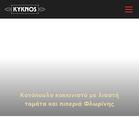
« Όλες οι συνταγές
Κοτόπουλο κοκκινιστό με λιαστή
τομάτα και πιπεριά Φλωρίνης