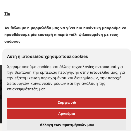
Tip
Αν θέλουμε η μαρμελάδα μας να γίνει πιο πικάντικη μπορούμε να
προσθέσουμε μία καυτερή πιπεριά τσίλι ψιλοκομμένη με τους
σπόρους
Αυτή η ιστοσελίδα χρησιμοποιεί cookies
Χρησιμοποιούμε cookies και άλλες τεχνολογίες εντοπισμού για
την βελτίωση της εμπειρίας περιήγησης στην ιστοσελίδα μας, για
την εξατομίκευση περιεχομένου και διαφημίσεων, την παροχή
λειτουργιών κοινωνικών μέσων και την ανάλυση της
επισκεψιμότητάς μας.
2026 KYKNOS. All rights reserved -
Όροι χρήσης
-
Πολιτική
απορρήτου
-
Πολιτική cookies
-
Περιβαλλοντική πολιτική
Συμφωνώ
Πολιτική αναφορών
-
Πολιτική εταιρικής ηθικής
-
Πολιτική βίας και
παρενόχλησης & Διαχείρισης καταγγελιών
Πολιτική υγείας και
Αρνούμαι
ασφάλειας στην εργασία
Αλλαγή των προτιμήσεών μου
Handcrafted by
RADIAL
Μοιράσου το