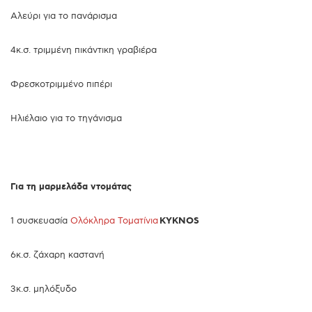
Αλεύρι για το πανάρισμα
4κ.σ. τριμμένη πικάντικη γραβιέρα
Φρεσκοτριμμένο πιπέρι
Ηλιέλαιο για το τηγάνισμα
Για τη μαρμελάδα ντομάτας
1 συσκευασία
Ολόκληρα Τοματίνια
KYKNOS
6κ.σ. ζάχαρη καστανή
3κ.σ. μηλόξυδο