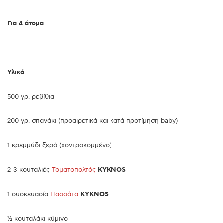
Για 4 άτομα
Υλικά
500 γρ. ρεβίθια
200 γρ. σπανάκι (προαιρετικά και κατά προτίμηση baby)
1 κρεμμύδι ξερό (χοντροκομμένο)
2-3 κουταλιές
Τοματοπολτός
KYKNOS
1 συσκευασία
Πασσάτα
KYKNOS
½ κουταλάκι κύμινο