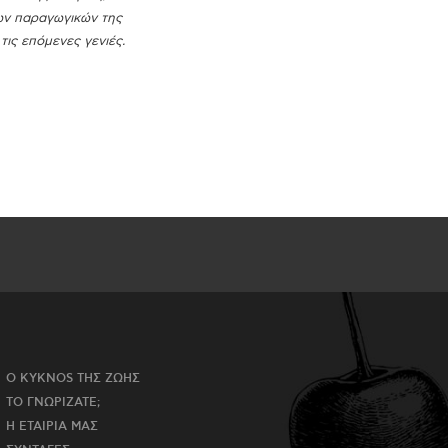
ων παραγωγικών της
τις επόμενες γενιές.
Ο KYKNOS ΤΗΣ ΖΩΗΣ
ΤΟ ΓΝΩΡΙΖΑΤΕ;
Η ΕΤΑΙΡΙΑ ΜΑΣ