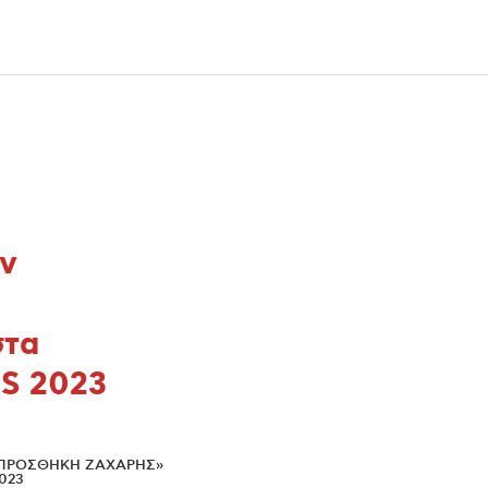
όν
τα
S 2023