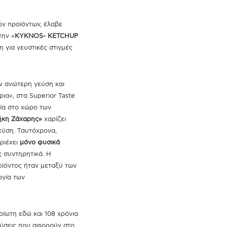
ών προϊόντων, έλαβε
την «
ΚΥΚΝΟS- KETCHUP
 για γευστικές στιγμές
ν ανώτερη γεύση και
ρια», στα Superior Taste
εία στο χώρο των
κη Ζάχαρης»
χαρίζει
εύση. Ταυτόχρονα,
ριέχει
μόνο φυσικά
ς συντηρητικά. Η
οϊόντος ήταν μεταξύ των
ογία των
ίωτη εδώ και 108 χρόνια
εύσεις που αφορούν στο