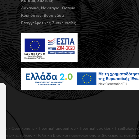
Κέτσαπ, Σάλτσες
Λαχανικά, Μανιτάρια, Όσπρια
Κομπόστες, Βυσσινάδα
Επαγγελματικές Συσκευασίες
rved -
Όροι χρήσης
-
Πολιτική απορρήτου
-
Πολιτική cookies
-
Περιβαλλοντι
ή εταιρικής ηθικής
-
Πολιτική βίας και παρενόχλησης & Διαχείρισης καταγγ