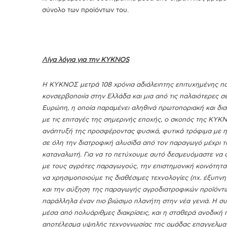
σύνολο των προϊόντων του.
Λίγα λόγια για την
KYKNOS
Η ΚΥΚΝΟΣ μετρά 108 χρόνια αδιάλειπτης επιτυχημένης πορ
κονσερβοποιία στην Ελλάδα και μια από τις παλαιότερες σε
Ευρώπη, η οποία παραμένει αληθινά πρωτοποριακή και δι
με τις επιταγές της σημερινής εποχής, ο σκοπός της KYKN
ανάπτυξή της προσφέροντας φυσικά, φυτικά τρόφιμα με η
σε όλη την διατροφική αλυσίδα από τον παραγωγό μέχρι το
καταναλωτή.
Για να το πετύχουμε αυτό δεσμευόμαστε να
με τους αγρότες παραγωγούς, την επιστημονική κοινότητα 
να χρησιμοποιούμε τις διαθέσιμες τεχνολογίες (πχ. έξυπνη
και την αύξηση της παραγωγής αγροδιατροφικών προϊόντ
παράλληλα έναν πιο βιώσιμο πλανήτη στην νέα γενιά. Η σ
μέσα από πολυάριθμες διακρίσεις, και η σταθερά ανοδική π
αποτέλεσμα υψηλής τεχνογνωσίας της ομάδας επαγγελματι