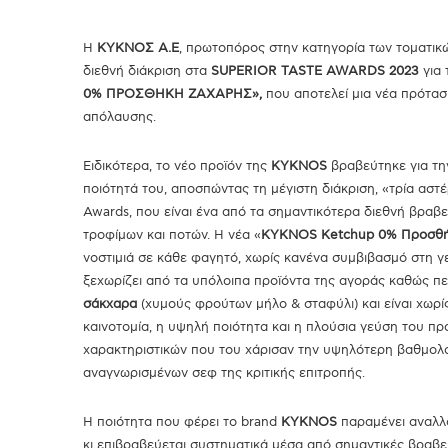
Η
ΚΥΚΝΟΣ Α.Ε
, πρωτοπόρος στην κατηγορία των τοματικ
διεθνή διάκριση στα
SUPERIOR
TASTE
AWARDS 2023
για 
0% ΠΡΟΣΘΗΚΗ ΖΑΧΑΡΗΣ»,
που αποτελεί μια νέα πρόταση
απόλαυσης.
Ειδικότερα, το νέο προϊόν της
KYKNOS
βραβεύτηκε για τη
ποιότητά του, αποσπώντας τη μέγιστη διάκριση, «τρία αστέ
Awards, που είναι ένα από τα σημαντικότερα διεθνή βραβ
τροφίμων και ποτών. Η νέα «
KYKNOS Ketchup 0% Προσθή
νοστιμιά σε κάθε φαγητό, χωρίς κανένα συμβιβασμό στη γ
ξεχωρίζει από τα υπόλοιπα προϊόντα της αγοράς καθώς πε
σάκχαρα
(χυμούς φρούτων μήλο & σταφύλι) και είναι χωρί
καινοτομία, η υψηλή ποιότητα και η πλούσια γεύση του πρ
χαρακτηριστικών που του χάρισαν την υψηλότερη βαθμολ
αναγνωρισμένων σεφ της κριτικής επιτροπής.
Η ποιότητα που φέρει το brand
KYKNOS
παραμένει αναλλο
κι επιβραβεύεται συστηματικά μέσα από σημαντικές βραβ