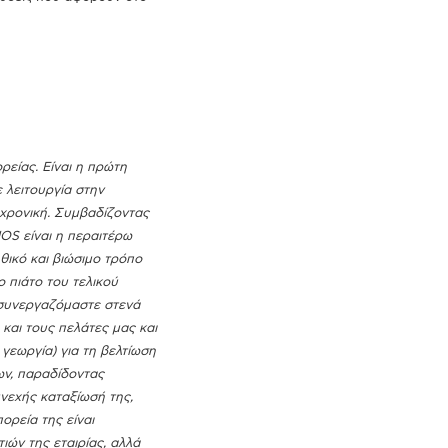
είας. Είναι η πρώτη
 λειτουργία στην
αχρονική. Συμβαδίζοντας
OS είναι η περαιτέρω
θικό και βιώσιμο τρόπο
 πιάτο του τελικού
 συνεργαζόμαστε στενά
και τους πελάτες μας και
 γεωργία) για τη βελτίωση
ων, παραδίδοντας
υνεχής καταξίωσή της,
ορεία της είναι
ών της εταιρίας, αλλά