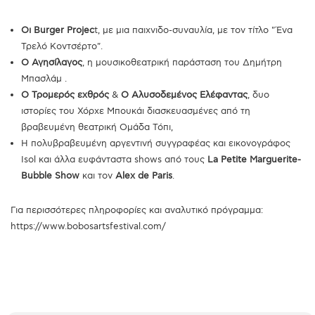
Οι Burger Projec
t, με μια παιχνιδο-συναυλία, με τον τίτλο "Ένα
Τρελό Κοντσέρτο".
Ο Αγησίλαγος
, η μουσικοθεατρική παράσταση του Δημήτρη
Μπασλάμ .
Ο Τρομερός εχθρός
&
Ο Αλυσοδεμένος Ελέφαντας
, δυο
ιστορίες του Χόρχε Μπουκάι διασκευασμένες από τη
βραβευμένη θεατρική Ομάδα Τόπι,
Η πολυβραβευμένη αργεντινή συγγραφέας και εικονογράφος
Isol και άλλα ευφάνταστα shows από τους
La Petite Marguerite-
Bubble Show
και τον
Alex de Paris
.
Για περισσότερες πληροφορίες και αναλυτικό πρόγραμμα:
https://www.bobosartsfestival.com/