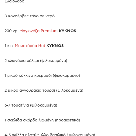
Ελαιόλαδο
3 κονσέρβες τόνο σε νερό
200 γρ.
Μαγιονέζα Premium
KYKNOS
1 κ.σ.
Μουστάρδα Hot
KYKNOS
2 κλωνάρια σέλερι (ψιλοκομμένα)
1 μικρό κόκκινο κρεμμύδι (ψιλοκομμένο)
2 μικρά αγγουράκια τουρσί (ψιλοκομμένα)
6-7 τοματίνια (ψιλοκομμένα)
1 σκελίδα σκόρδο λιωμένη (προαιρετικά)
4-5 φύλλα πλατύφυλλο βασιλικό ( ψιλοκομμένα)