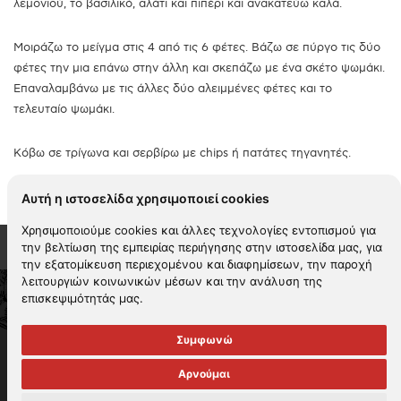
λεμονιού, το βασιλικό, αλάτι και πιπέρι και ανακατεύω καλά.
Μοιράζω το μείγμα στις 4 από τις 6 φέτες. Βάζω σε πύργο τις δύο
φέτες την μια επάνω στην άλλη και σκεπάζω με ένα σκέτο ψωμάκι.
Επαναλαμβάνω με τις άλλες δύο αλειμμένες φέτες και το
τελευταίο ψωμάκι.
Κόβω σε τρίγωνα και σερβίρω με chips ή πατάτες τηγανητές.
Αυτή η ιστοσελίδα χρησιμοποιεί cookies
Χρησιμοποιούμε cookies και άλλες τεχνολογίες εντοπισμού για
την βελτίωση της εμπειρίας περιήγησης στην ιστοσελίδα μας, για
την εξατομίκευση περιεχομένου και διαφημίσεων, την παροχή
λειτουργιών κοινωνικών μέσων και την ανάλυση της
επισκεψιμότητάς μας.
2026 KYKNOS. All rights reserved -
Όροι χρήσης
-
Πολιτική
απορρήτου
-
Πολιτική cookies
-
Περιβαλλοντική πολιτική
Συμφωνώ
Πολιτική αναφορών
-
Πολιτική εταιρικής ηθικής
-
Πολιτική βίας και
παρενόχλησης & Διαχείρισης καταγγελιών
Πολιτική υγείας και
Αρνούμαι
ασφάλειας στην εργασία