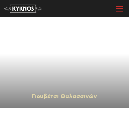
« Όλες οι συνταγές
Γιουβέτσι Θαλασσινών