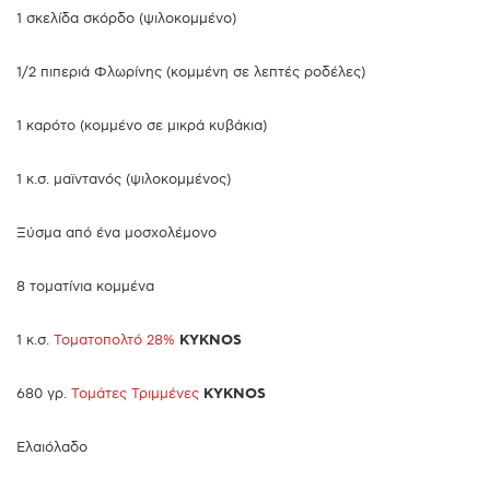
1 σκελίδα σκόρδο (ψιλοκομμένο)
1/2 πιπεριά Φλωρίνης (κομμένη σε λεπτές ροδέλες)
1 καρότο (κομμένο σε μικρά κυβάκια)
1 κ.σ. μαϊντανός (ψιλοκομμένος)
Ξύσμα από ένα μοσχολέμονο
8 τοματίνια κομμένα
1 κ.σ.
Τοματοπολτό 28%
KYKNOS
680 γρ.
Τομάτες Τριμμένες
KYKNOS
Ελαιόλαδο