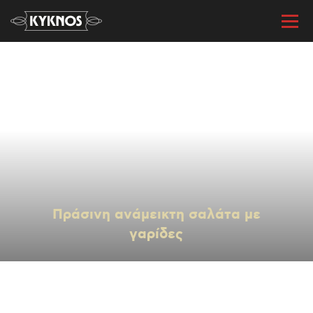
« Όλες οι συνταγές
Πράσινη ανάμεικτη σαλάτα με
γαρίδες