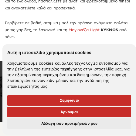
και το ελαιόλαδο, πασπαλίζετε με αλάτι και φρεσκοτριμμένο πιπέρι
και ανακατεύετε καλά και προσεχτικά.
Σερβίρετε σε βαθιά, ατομικά μπολ την πράσινη ανάμεικτη σαλάτα
με τις γαρίδες, τα λαχανικά και τη
Μαγιονέζα Light
KYKNOS
από
πάνω.
Αυτή η ιστοσελίδα χρησιμοποιεί cookies
Χρησιμοποιούμε cookies και άλλες τεχνολογίες εντοπισμού για
την βελτίωση της εμπειρίας περιήγησης στην ιστοσελίδα μας, για
την εξατομίκευση περιεχομένου και διαφημίσεων, την παροχή
λειτουργιών κοινωνικών μέσων και την ανάλυση της
επισκεψιμότητάς μας.
2026 KYKNOS. All rights reserved -
Όροι χρήσης
-
Πολιτική
απορρήτου
-
Πολιτική cookies
-
Περιβαλλοντική πολιτική
Συμφωνώ
Πολιτική αναφορών
-
Πολιτική εταιρικής ηθικής
-
Πολιτική βίας και
παρενόχλησης & Διαχείρισης καταγγελιών
Πολιτική υγείας και
Αρνούμαι
ασφάλειας στην εργασία
Αλλαγή των προτιμήσεών μου
Handcrafted by
RADIAL
Μοιράσου το