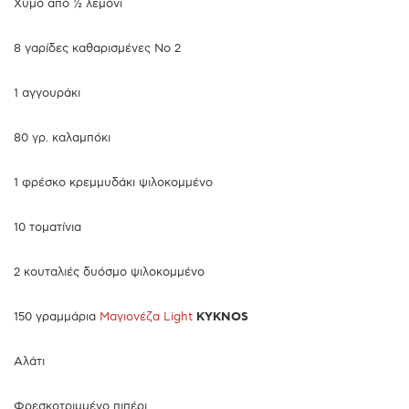
Χυμό από ½ λεμόνι
8 γαρίδες καθαρισμένες Νο 2
1 αγγουράκι
80 γρ. καλαμπόκι
1 φρέσκο κρεμμυδάκι ψιλοκομμένο
10 τοματίνια
2 κουταλιές δυόσμο ψιλοκομμένο
150 γραμμάρια
Μαγιονέζα Light
KYKNOS
Αλάτι
Φρεσκοτριμμένο πιπέρι