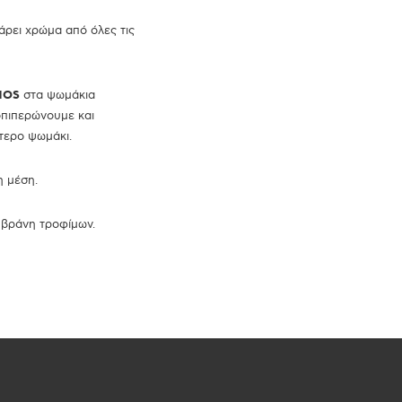
πάρει χρώμα από όλες τις
ΝΟ
S
στα ψωμάκια
οπιπερώνουμε και
τερο ψωμάκι.
η μέση.
μβράνη τροφίμων.