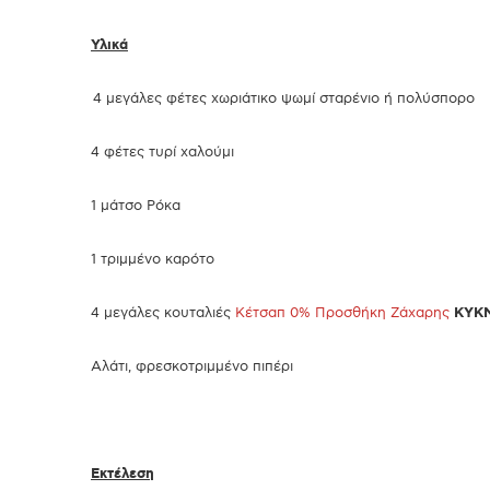
Υλικά
4 μεγάλες φέτες χωριάτικο ψωμί σταρένιο ή πολύσπορο
4 φέτες τυρί χαλούμι
1 μάτσο Ρόκα
1 τριμμένο καρότο
4 μεγάλες κουταλιές
Κέτσαπ 0% Προσθήκη Ζάχαρης
ΚΥΚ
Αλάτι, φρεσκοτριμμένο πιπέρι
Εκτέλεση