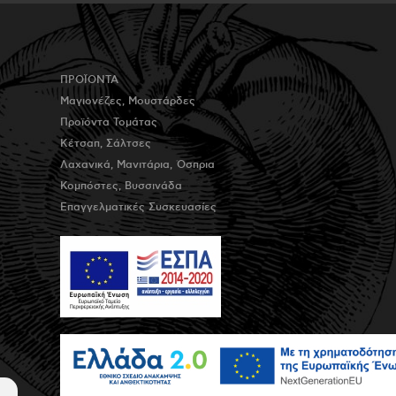
ΠΡΟΪΟΝΤΑ
Μαγιονέζες, Μουστάρδες
Προϊόντα Τομάτας
Κέτσαπ, Σάλτσες
Λαχανικά, Μανιτάρια, Όσπρια
Κομπόστες, Βυσσινάδα
Επαγγελματικές Συσκευασίες