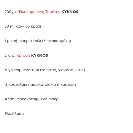
200γρ.
Ψιλοκομμένες Τομάτες
KYKNOS
50 ml κόκκινο κρασί
1 μικρή πιπεριά τσίλι (λεπτοκομμένη)
2 κ. σ.
Κέτσαπ
KYKNOS
Λίγο τριμμένο τυρί (τσένταρ, γκούντα κ.ο.κ.)
½ κουταλάκι πάπρικα γλυκιά ή καυτερή
Αλάτι, φρεσκοτριμμένο πιπέρι
Ελαιόλαδο