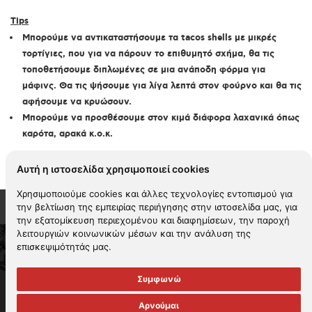
Tips
Μπορούμε να αντικαταστήσουμε τα
tacos
shells
με μικρές
τορτίγιες, που για να πάρουν το επιθυμητό σχήμα, θα τις
τοποθετήσουμε διπλωμένες σε μια ανάποδη φόρμα για
μάφινς. Θα τις ψήσουμε για λίγα λεπτά στον φούρνο και θα τις
αφήσουμε να κρυώσουν.
Μπορούμε να προσθέσουμε στον κιμά διάφορα λαχανικά όπως
καρότα, αρακά κ.ο.κ.
Αυτή η ιστοσελίδα χρησιμοποιεί cookies
Χρησιμοποιούμε cookies και άλλες τεχνολογίες εντοπισμού για
την βελτίωση της εμπειρίας περιήγησης στην ιστοσελίδα μας, για
την εξατομίκευση περιεχομένου και διαφημίσεων, την παροχή
λειτουργιών κοινωνικών μέσων και την ανάλυση της
επισκεψιμότητάς μας.
2026 KYKNOS. All rights reserved -
Όροι χρήσης
-
Πολιτική
απορρήτου
-
Πολιτική cookies
-
Περιβαλλοντική πολιτική
Συμφωνώ
Πολιτική αναφορών
-
Πολιτική εταιρικής ηθικής
-
Πολιτική βίας και
παρενόχλησης & Διαχείρισης καταγγελιών
Πολιτική υγείας και
Αρνούμαι