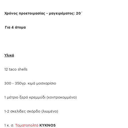
Χρόνος προετοιμασίας - μαγειρέματος: 20΄
Για 4 άτομα
Υλικά
12 taco shells
300 - 350γρ. κιμά μοσχαρίσιο
1 μέτριο ξερό κρεμμύδι (χοντροκομμένο)
1-2 σκελίδες σκόρδο (λιωμένο)
1 κ. σ.
Τοματοπολτό
KYKNOS