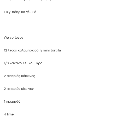
1 κ.γ. πάπρικα γλυκιά
Για τα tacos
12 tacos καλαμποκιού ή mini tortilla
1/3 λάχανο λευκό μικρό
2 πιπεριές κόκκινες
2 πιπεριές κίτρινες
1 κρεμμύδι
4 lime