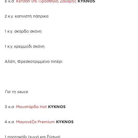
6 κ.σ.
Κέτσαπ 0% Προσθήκη Ζάχαρης
KYKNOS
2 κ.γ. καπνιστή πάπρικα
1 κ.γ. σκόρδο σκόνη
1 κ.γ. κρεμμύδι σκόνη
Αλάτι, Φρεσκοτριμμένο πιπέρι
Για τη sauce
3 κ.σ.
Μουστάρδα Hot
KYKNOS
4 κ.σ.
Μαγιονέζα Premium
KYKNOS
1 πορτοκάλι (χυμό και ξύσμα)