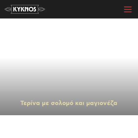
« Όλες οι συνταγές
Τερίνα με σολομό και μαγιονέζα