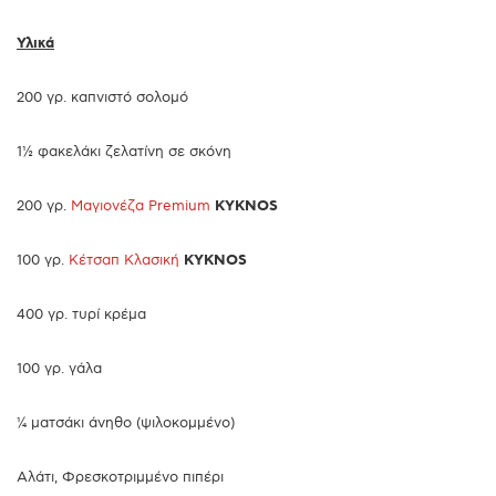
Υλικά
200 γρ. καπνιστό σολομό
1½ φακελάκι ζελατίνη σε σκόνη
200 γρ.
Μαγιονέζα Premium
KYKNOS
100 γρ.
Κέτσαπ Κλασική
KYKNOS
400 γρ. τυρί κρέμα
100 γρ. γάλα
¼ ματσάκι άνηθo (ψιλοκομμένο)
Αλάτι, Φρεσκοτριμμένο πιπέρι